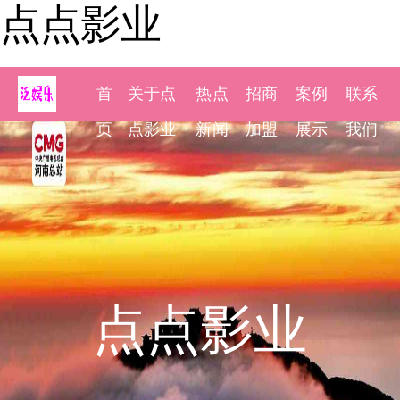
点点影业
首
关于点
热点
招商
案例
联系
页
点影业
新闻
加盟
展示
我们
点点影业