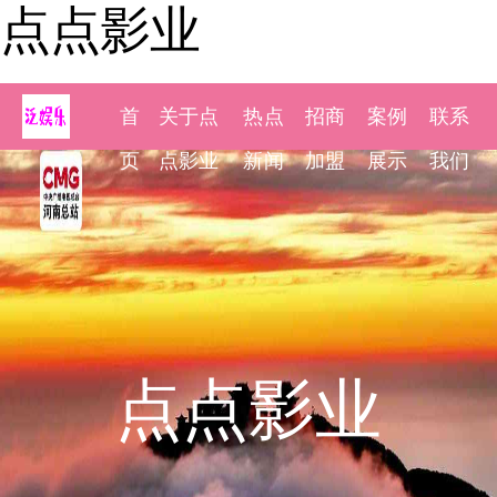
点点影业
首
关于点
热点
招商
案例
联系
页
点影业
新闻
加盟
展示
我们
点点影业