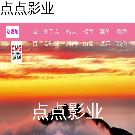
点点影业
首
关于点
热点
招商
案例
联系
页
点影业
新闻
加盟
展示
我们
点点影业