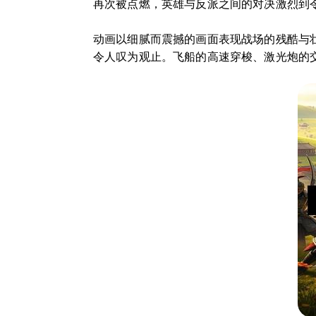
再次被点燃，英雄与反派之间的对决激烈到
动画以细腻而震撼的画面表现战场的残酷与
令人叹为观止。飞船的高速穿梭、激光炮的