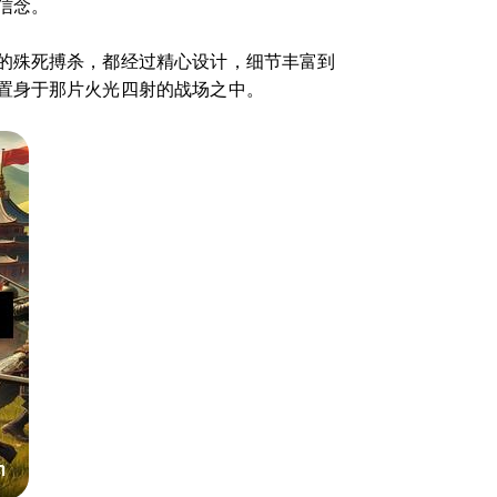
信念。
的殊死搏杀，都经过精心设计，细节丰富到
置身于那片火光四射的战场之中。