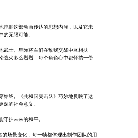
地挖掘这部动画传达的思想内涵，以及它未
中的无限可能。
地武士、星际将军们在敌我交战中互相扶
论战火多么烈烈，每个角色心中都怀揣一份
穿始终。《共和国突击队》巧妙地反映了这
更深的社会意义。
能守护未来的和平。
富的场景变化，每一帧都体现出制作团队的用