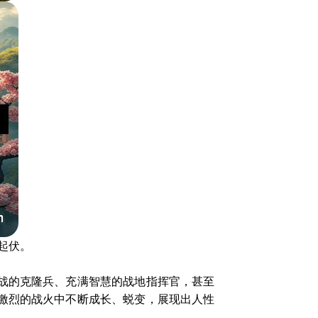
起伏。
战的克隆兵、充满智慧的战地指挥官，甚至
激烈的战火中不断成长、蜕变，展现出人性