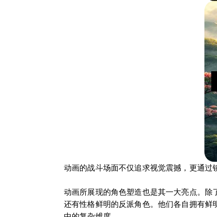
动画的战斗场面不仅追求视觉震撼，更通过
动画所展现的角色塑造也是其一大亮点。除
还有性格鲜明的反派角色。他们各自拥有鲜
中的复杂维度。