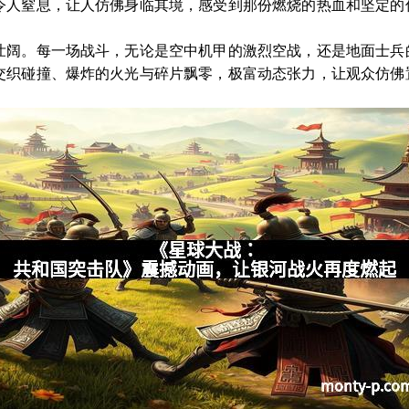
令人窒息，让人仿佛身临其境，感受到那份燃烧的热血和坚定的
壮阔。每一场战斗，无论是空中机甲的激烈空战，还是地面士兵
交织碰撞、爆炸的火光与碎片飘零，极富动态张力，让观众仿佛