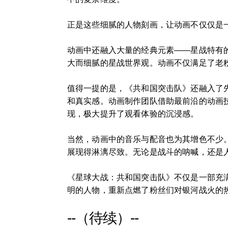
正是这些细腻的人物刻画，让动画不仅仅是
动画中还融入大量的经典元素——星战特有
大而细腻的星战世界观。动画不仅满足了老
值得一提的是，《共和国突击队》还融入了
和真实感。动画制作团队借助最前沿的动画
现，极大提升了观看体验的沉浸感。
当然，动画中的音乐与配音也为其增色不少
展现得淋漓尽致。无论是战斗的呐喊，还是
《星球大战：共和国突击队》不仅是一部充
明的人物，重新点燃了粉丝们对银河战火的
--（待续）--