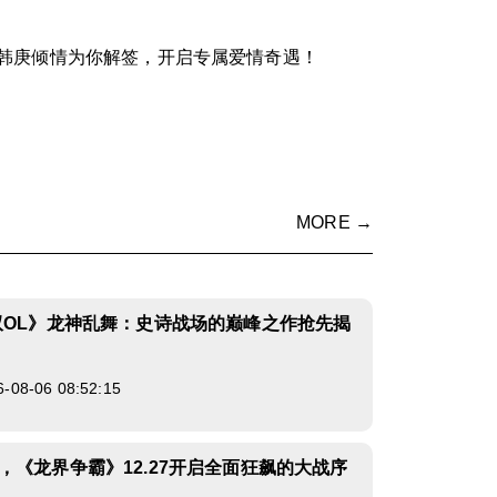
韩庚倾情为你解签，开启专属爱情奇遇！
MORE →
双OL》龙神乱舞：史诗战场的巅峰之作抢先揭
8-06 08:52:15
，《龙界争霸》12.27开启全面狂飙的大战序