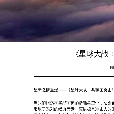
《星球大战
阅
星际激情重燃——《星球大战：共和国突击
当我们回荡在星战宇宙的浩瀚星空中，总会
延续了系列的经典元素，更以极具冲击力的