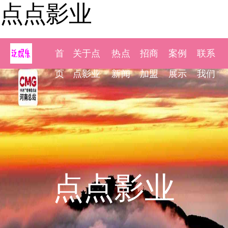
点点影业
首
关于点
热点
招商
案例
联系
页
点影业
新闻
加盟
展示
我们
点点影业